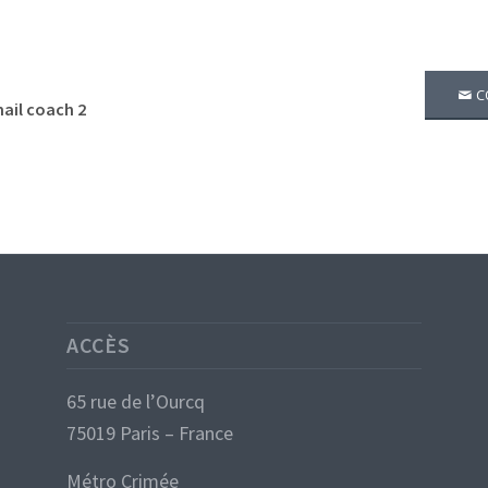
C
ail coach 2
ACCÈS
65 rue de l’Ourcq
75019 Paris – France
Métro Crimée