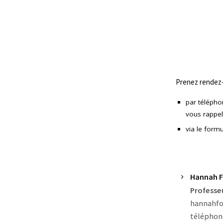
Prenez rendez-v
par téléphon
vous rappel
via le form
Hannah 
Professe
hannahfo
téléphone