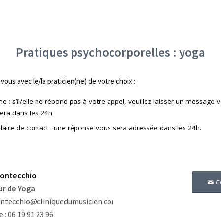
Pratiques psychocorporelles : yoga
ous avec le/la praticien(ne) de votre choix :
e : s’il/elle ne répond pas à votre appel, veuillez laisser un message voc
era dans les 24h
ulaire de contact : une réponse vous sera adressée dans les 24h.
Fontecchio
C
ur de Yoga
ntecchio@cliniquedumusicien.com
 : 06 19 91 23 96