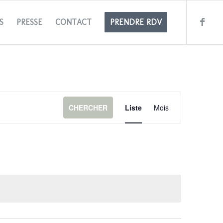
S
PRESSE
CONTACT
PRENDRE RDV
Navigation
de
CHERCHER
Liste
Mois
vues
Évènement