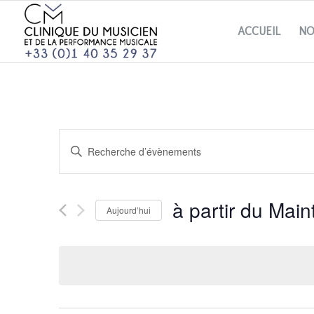
ACCUEIL
NO
RECHERCHE
Saisir
ET
mot-
NAVIGATION
clé.
DE
à partir du Mai
Rechercher
VUES
Aujourd’hui
ÉVÈNEMENTS
Évènements
Sélectionnez
par
une
mot-
date.
clé.