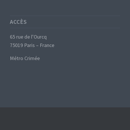
ACCÈS
65 rue de l’Ourcq
75019 Paris – France
Métro Crimée
CONTACT
Tél : +33 (0)1 40 35 29 37