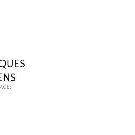
IQUES
ENS
AGES