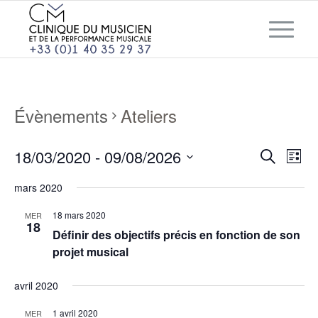
Évènements
Ateliers
RECHE
Nav
18/03/2020
 - 
09/08/2026
Liste
de
ET
Recherch
Sélectionnez
vue
mars 2020
NAVIG
une
Évè
DE
18 mars 2020
MER
date.
18
VUES
Définir des objectifs précis en fonction de son
ÉVÈNE
projet musical
avril 2020
1 avril 2020
MER