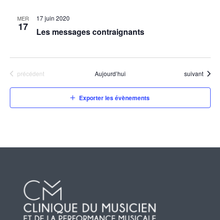
17 juin 2020
MER
17
Les messages contraignants
Évènements
Évènements
précédent
Aujourd’hui
suivant
Exporter les évènements