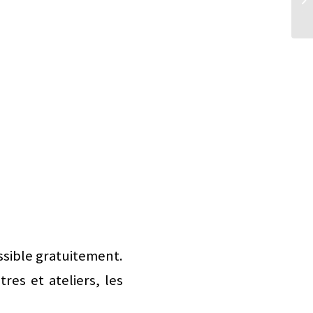
Ta
ssible gratuitement.
es et ateliers, les