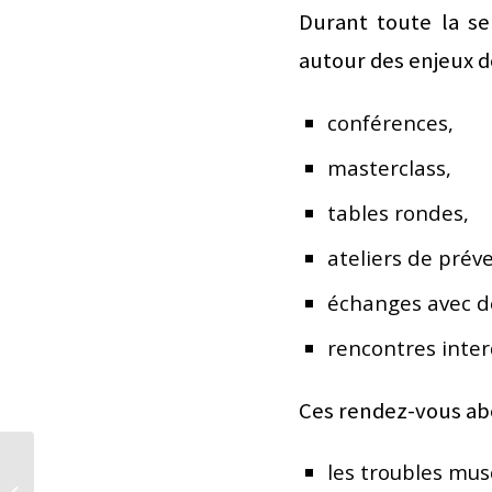
Durant toute la se
autour des enjeux de
conférences,
masterclass,
tables rondes,
ateliers de prév
échanges avec de
rencontres interd
Ces rendez-vous a
Cursus Médecine des
les troubles mus
Arts-musique : 8