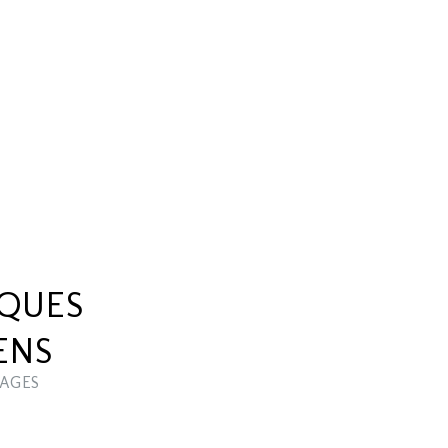
IQUES
ENS
AGES